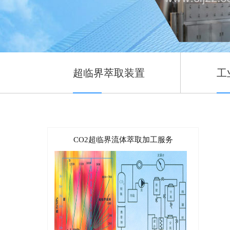
超临界萃取装置
工
CO2超临界流体萃取加工服务