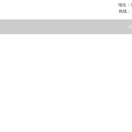
地址：江
热线：13