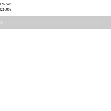
6.com
216869
录