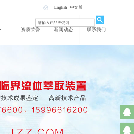
English
中文版
心
资质荣誉
新闻动态
联系我们